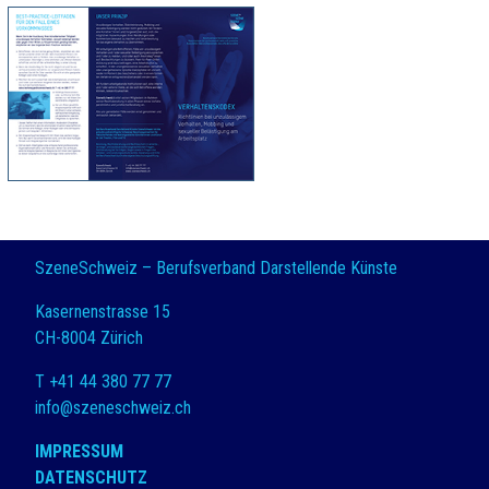
SzeneSchweiz – Berufsverband Darstellende Künste
Kasernenstrasse 15
CH-8004 Zürich
T +41 44 380 77 77
info@szeneschweiz.ch
IMPRESSUM
DATENSCHUTZ