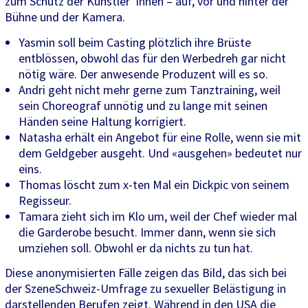
zum Schutz der Künstler*Innen – auf, vor und hinter der
Bühne und der Kamera.
Yasmin soll beim Casting plötzlich ihre Brüste
entblössen, obwohl das für den Werbedreh gar nicht
nötig wäre. Der anwesende Produzent will es so.
Andri geht nicht mehr gerne zum Tanztraining, weil
sein Choreograf unnötig und zu lange mit seinen
Händen seine Haltung korrigiert.
Natasha erhält ein Angebot für eine Rolle, wenn sie mit
dem Geldgeber ausgeht. Und «ausgehen» bedeutet nur
eins.
Thomas löscht zum x-ten Mal ein Dickpic von seinem
Regisseur.
Tamara zieht sich im Klo um, weil der Chef wieder mal
die Garderobe besucht. Immer dann, wenn sie sich
umziehen soll. Obwohl er da nichts zu tun hat.
Diese anonymisierten Fälle zeigen das Bild, das sich bei
der SzeneSchweiz-Umfrage zu sexueller Belästigung in
darstellenden Berufen zeigt. Während in den USA die