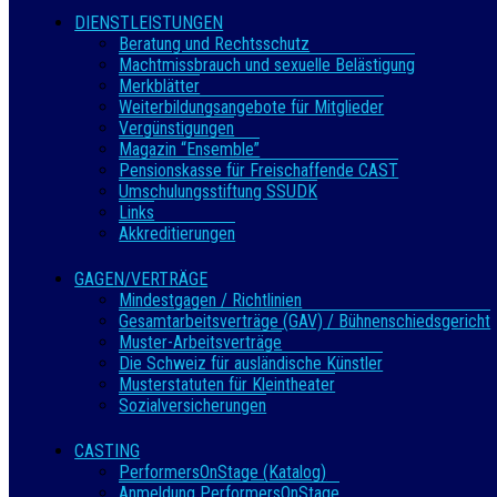
DIENSTLEISTUNGEN
Beratung und Rechtsschutz
Machtmissbrauch und sexuelle Belästigung
Merkblätter
Weiterbildungsangebote für Mitglieder
Vergünstigungen
Magazin “Ensemble”
Pensionskasse für Freischaffende CAST
Umschulungsstiftung SSUDK
Links
Akkreditierungen
GAGEN/VERTRÄGE
Mindestgagen / Richtlinien
Gesamtarbeitsverträge (GAV) / Bühnenschiedsgericht
Muster-Arbeitsverträge
Die Schweiz für ausländische Künstler
Musterstatuten für Kleintheater
Sozialversicherungen
CASTING
PerformersOnStage (Katalog)
Anmeldung PerformersOnStage