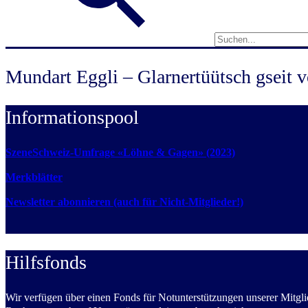
Mundart Eggli – Glarnertüütsch gseit 
Informationspool
SzeneSchweiz-Umfrage «Löhne & Gagen» (2023)
Merkblätter
Newsletter abonnieren (auch für Nicht-Mitglieder!)
Hilfsfonds
Wir verfügen über einen Fonds für Notunterstützungen unserer Mitglie