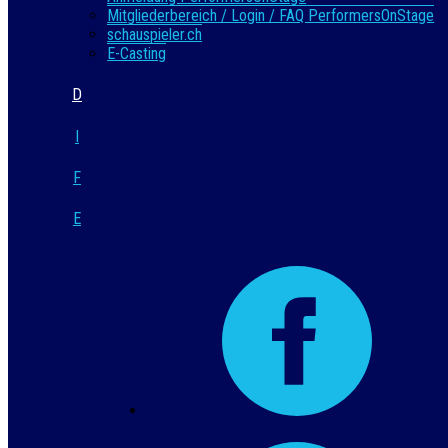
Mitgliederbereich / Login / FAQ PerformersOnStage
schauspieler.ch
E-Casting
D
I
F
E