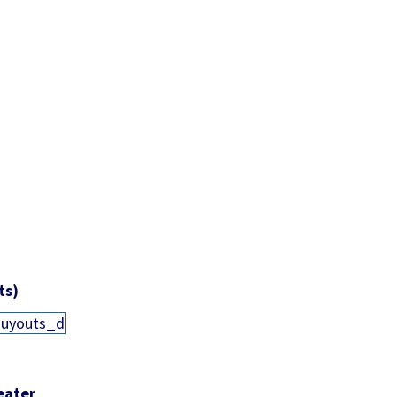
ts)
eater