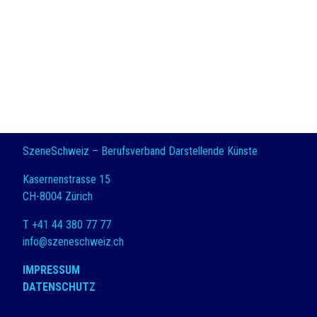
SzeneSchweiz – Berufsverband Darstellende Künste
Kasernenstrasse 15
CH-8004 Zürich
T +41 44 380 77 77
info@szeneschweiz.ch
IMPRESSUM
DATENSCHUTZ