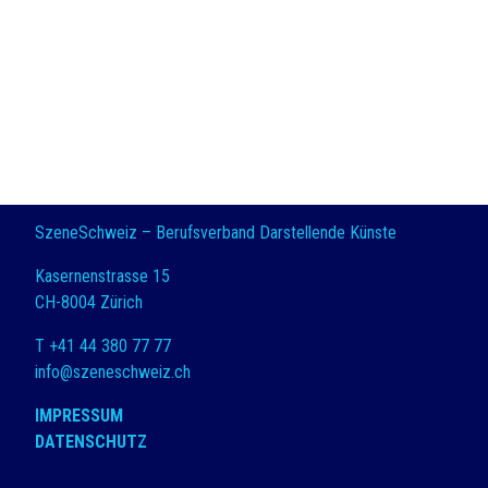
SzeneSchweiz – Berufsverband Darstellende Künste
Kasernenstrasse 15
CH-8004 Zürich
T +41 44 380 77 77
info@szeneschweiz.ch
IMPRESSUM
DATENSCHUTZ