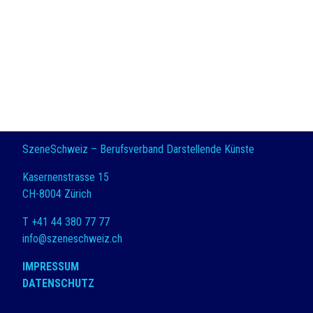
SzeneSchweiz – Berufsverband Darstellende Künste
Kasernenstrasse 15
CH-8004 Zürich
T +41 44 380 77 77
info@szeneschweiz.ch
IMPRESSUM
DATENSCHUTZ