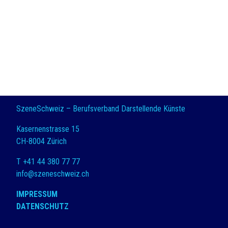
SzeneSchweiz – Berufsverband Darstellende Künste
Kasernenstrasse 15
CH-8004 Zürich
T +41 44 380 77 77
info@szeneschweiz.ch
IMPRESSUM
DATENSCHUTZ