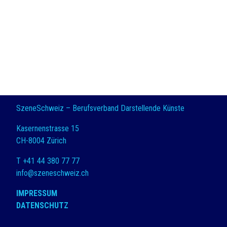
SzeneSchweiz – Berufsverband Darstellende Künste
Kasernenstrasse 15
CH-8004 Zürich
T +41 44 380 77 77
info@szeneschweiz.ch
IMPRESSUM
DATENSCHUTZ