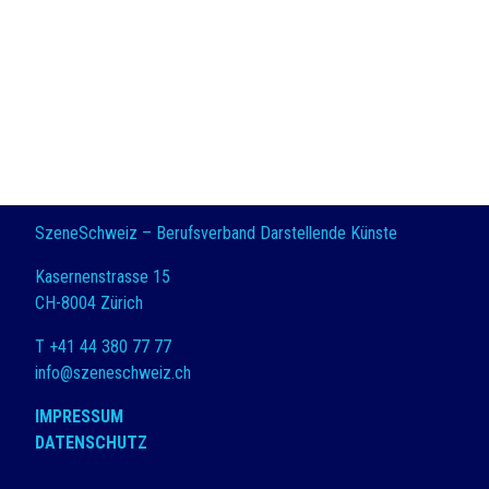
SzeneSchweiz – Berufsverband Darstellende Künste
Kasernenstrasse 15
CH-8004 Zürich
T +41 44 380 77 77
info@szeneschweiz.ch
IMPRESSUM
DATENSCHUTZ