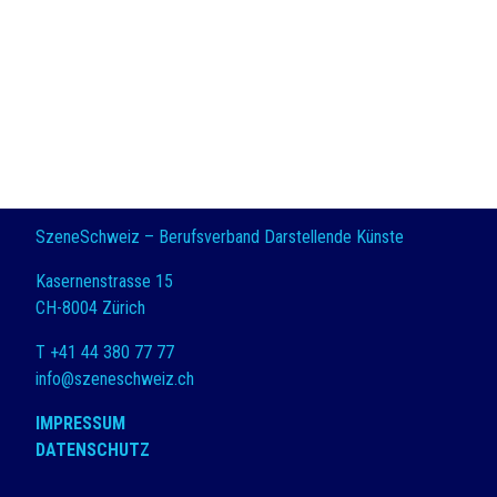
SzeneSchweiz – Berufsverband Darstellende Künste
Kasernenstrasse 15
CH-8004 Zürich
T +41 44 380 77 77
info@szeneschweiz.ch
IMPRESSUM
DATENSCHUTZ