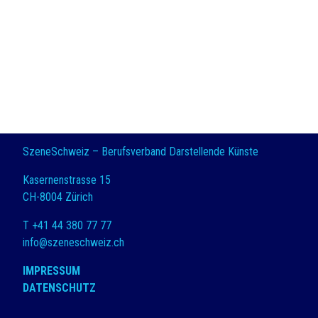
SzeneSchweiz – Berufsverband Darstellende Künste
Kasernenstrasse 15
CH-8004 Zürich
T +41 44 380 77 77
info@szeneschweiz.ch
IMPRESSUM
DATENSCHUTZ