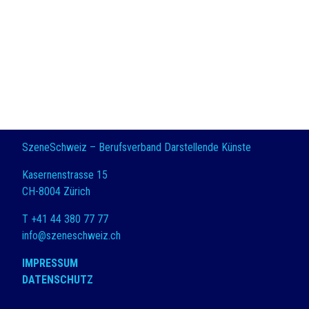
SzeneSchweiz – Berufsverband Darstellende Künste
Kasernenstrasse 15
CH-8004 Zürich
T +41 44 380 77 77
info@szeneschweiz.ch
IMPRESSUM
DATENSCHUTZ