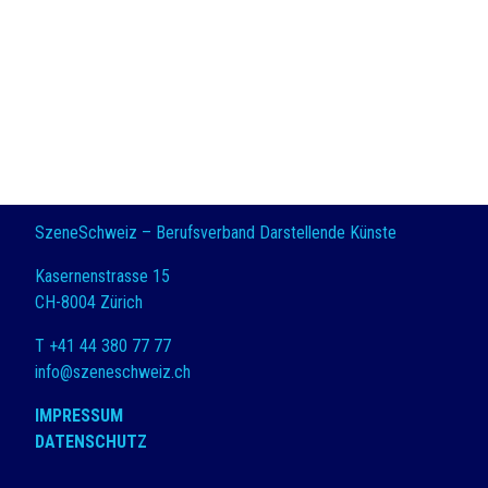
SzeneSchweiz – Berufsverband Darstellende Künste
Kasernenstrasse 15
CH-8004 Zürich
T +41 44 380 77 77
info@szeneschweiz.ch
IMPRESSUM
DATENSCHUTZ