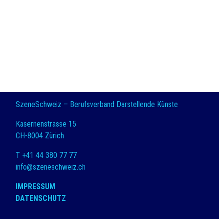
SzeneSchweiz – Berufsverband Darstellende Künste
Kasernenstrasse 15
CH-8004 Zürich
T +41 44 380 77 77
info@szeneschweiz.ch
IMPRESSUM
DATENSCHUTZ