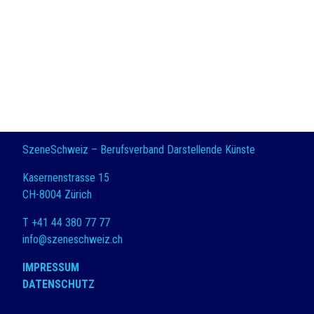
SzeneSchweiz – Berufsverband Darstellende Künste
Kasernenstrasse 15
CH-8004 Zürich
T +41 44 380 77 77
info@szeneschweiz.ch
IMPRESSUM
DATENSCHUTZ