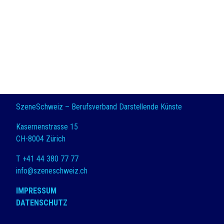
SzeneSchweiz – Berufsverband Darstellende Künste
Kasernenstrasse 15
CH-8004 Zürich
T +41 44 380 77 77
info@szeneschweiz.ch
IMPRESSUM
DATENSCHUTZ