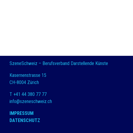
SzeneSchweiz – Berufsverband Darstellende Künste
Kasernenstrasse 15
CH-8004 Zürich
T +41 44 380 77 77
info@szeneschweiz.ch
IMPRESSUM
DATENSCHUTZ