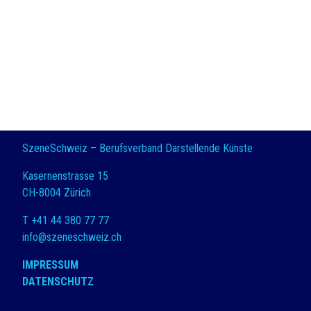
SzeneSchweiz – Berufsverband Darstellende Künste
Kasernenstrasse 15
CH-8004 Zürich
T +41 44 380 77 77
info@szeneschweiz.ch
IMPRESSUM
DATENSCHUTZ