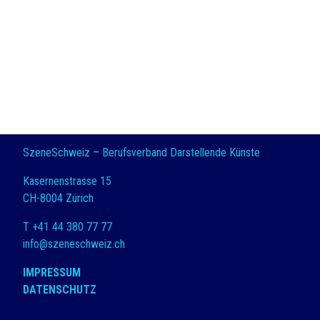
SzeneSchweiz – Berufsverband Darstellende Künste
Kasernenstrasse 15
CH-8004 Zürich
T +41 44 380 77 77
info@szeneschweiz.ch
IMPRESSUM
DATENSCHUTZ