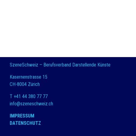
SzeneSchweiz – Berufsverband Darstellende Künste
Kasernenstrasse 15
CH-8004 Zürich
T +41 44 380 77 77
info@szeneschweiz.ch
IMPRESSUM
DATENSCHUTZ