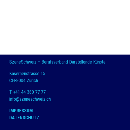
SzeneSchweiz – Berufsverband Darstellende Künste
Kasernenstrasse 15
CH-8004 Zürich
T +41 44 380 77 77
info@szeneschweiz.ch
IMPRESSUM
DATENSCHUTZ