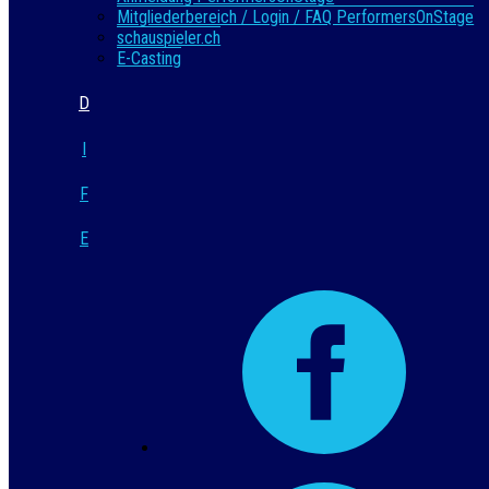
Mitgliederbereich / Login / FAQ PerformersOnStage
schauspieler.ch
E-Casting
D
I
F
E