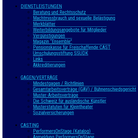
DIENSTLEISTUNGEN
Beratung und Rechtsschutz
Machtmissbrauch und sexuelle Belästigung
Merkblätter
Weiterbildungsangebote für Mitglieder
Vergünstigungen
Magazin “Ensemble”
Pensionskasse für Freischaffende CAST
Umschulungsstiftung SSUDK
Links
Akkreditierungen
GAGEN/VERTRÄGE
Mindestgagen / Richtlinien
Gesamtarbeitsverträge (GAV) / Bühnenschiedsgericht
Muster-Arbeitsverträge
Die Schweiz für ausländische Künstler
Musterstatuten für Kleintheater
Sozialversicherungen
CASTING
PerformersOnStage (Katalog)
Anmeldung PerformersOnStage