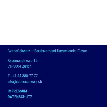
SzeneSchweiz – Berufsverband Darstellende Künste
Kasernenstrasse 15
CH-8004 Zürich
T +41 44 380 77 77
info@szeneschweiz.ch
IMPRESSUM
DATENSCHUTZ