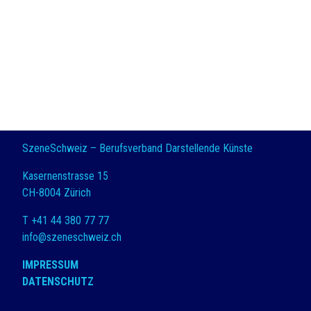
SzeneSchweiz – Berufsverband Darstellende Künste
Kasernenstrasse 15
CH-8004 Zürich
T +41 44 380 77 77
info@szeneschweiz.ch
IMPRESSUM
DATENSCHUTZ