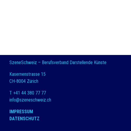
SzeneSchweiz – Berufsverband Darstellende Künste
Kasernenstrasse 15
CH-8004 Zürich
T +41 44 380 77 77
info@szeneschweiz.ch
IMPRESSUM
DATENSCHUTZ