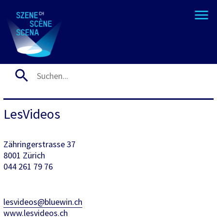
LesVideos
Zähringerstrasse 37
8001 Zürich
044 261 79 76
lesvideos@bluewin.ch
www.lesvideos.ch