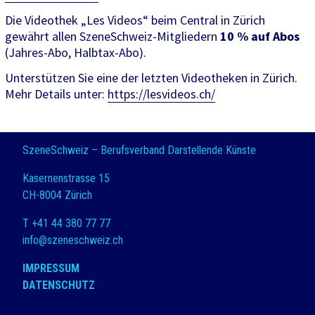
Die Videothek „Les Videos“ beim Central in Zürich
gewährt allen SzeneSchweiz-Mitgliedern
10 % auf Abos
(Jahres-Abo, Halbtax-Abo).
Unterstützen Sie eine der letzten Videotheken in Zürich.
Mehr Details unter:
https://lesvideos.ch/
SzeneSchweiz – Berufsverband Darstellende Künste
Kasernenstrasse 15
CH-8004 Zürich
T +41 44 380 77 77
info@szeneschweiz.ch
IMPRESSUM
DATENSCHUTZ